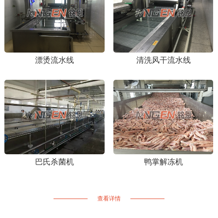
漂烫流水线
清洗风干流水线
巴氏杀菌机
鸭掌解冻机
查看详情